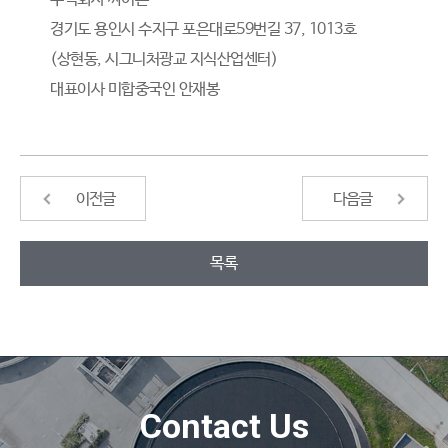
경기도 용인시 수지구 포은대로59번길 37, 1013호
(상현동, 시그니처광교 지식산업센터)
대표이사 미합중국인 안재봉
이전글
다음글
목록
Contact Us